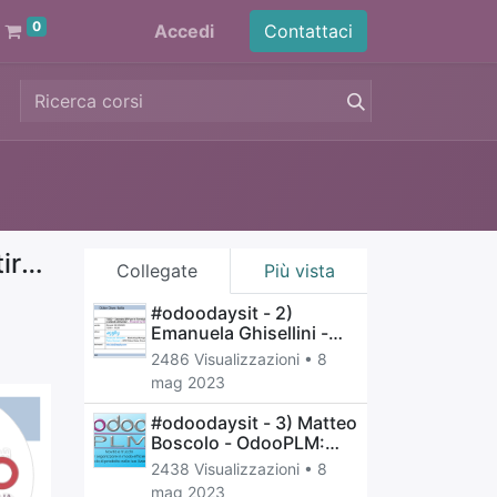
0
Accedi
Contattaci
#odoodaysit - 20) Alessandro Uffreduzzi - Basta script bash: gestire progetti Odoo con Docker, Doodba e altro!
Collegate
Più vista
#odoodaysit - 2)
Emanuela Ghisellini -
TODO – Extended ERP
2486 Visualizzazioni •
8
per le Torrefazioni di
mag 2023
Caffè e Aziende
Alimentari – Powered by
#odoodaysit - 3) Matteo
Odoo
Boscolo - OdooPLM:
Novita' e trucchi per
2438 Visualizzazioni •
8
organizzare in modo
mag 2023