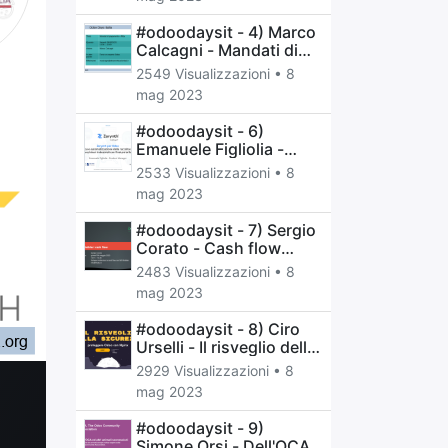
efficiente il ciclo di
prodotto nella tua
#odoodaysit - 4) Marco
azienda
Calcagni - Mandati di
pagamento e riba
2549 Visualizzazioni •
8
mag 2023
#odoodaysit - 6)
Emanuele Figliolia -
Efficienza e
2533 Visualizzazioni •
8
automatizzazione della
mag 2023
raccolta dati nei
macchinari industriali
#odoodaysit - 7) Sergio
con l’Industrial IoT
Corato - Cash flow
previsionale
2483 Visualizzazioni •
8
mag 2023
#odoodaysit - 8) Ciro
Urselli - Il risveglio della
sicurezza: proteggere
2929 Visualizzazioni •
8
Odoo con Nginx
mag 2023
#odoodaysit - 9)
Simone Orsi - Dell'OCA e