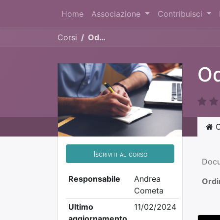
Home
Associazione
Contribuisci
Corsi
Odoo Days Italia 2023
Od
C
Iscriviti al corso
Doc
Responsabile
Andrea
Ordi
Cometa
Ultimo
11/02/2024
aggiornamento