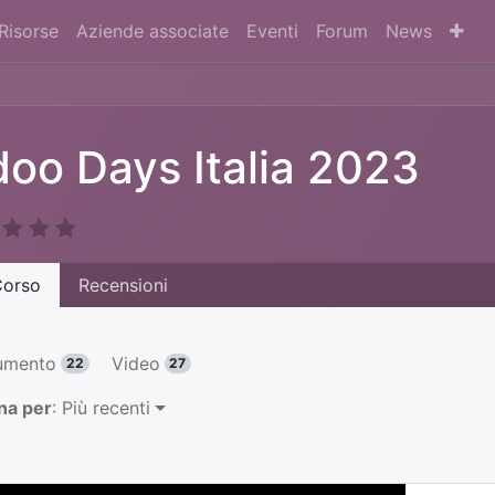
Risorse
Aziende associate
Eventi
Forum
News
oo Days Italia 2023
orso
Recensioni
umento
Video
22
27
na per
: Più recenti