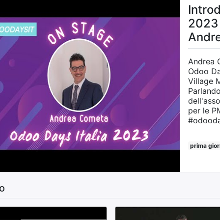
Intro
2023 
Andr
Andrea C
Odoo Day
Village 
Parlando
dell'ass
per le PM
#odooday
prima gio
o