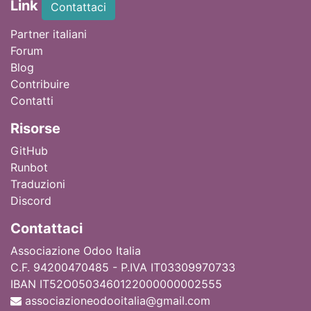
Link
Contattaci
Partner italiani
Forum
Blog
Contribuire
Contatti
Ri
sorse
GitHub
Runbot
Traduzioni
Discord
Contattaci
Associazione Odoo Italia
C.F. 94200470485 - P.IVA IT03309970733
IBAN IT52O0503460122000000002555
associazioneodooitalia@gmail.com