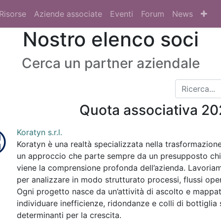
Risorse
Aziende associate
Eventi
Forum
News
Nostro elenco soci
Cerca un partner aziendale
Quota associativa 2
Koratyn s.r.l.
Koratyn è una realtà specializzata nella trasformazione 
un approccio che parte sempre da un presupposto chia
viene la comprensione profonda dell’azienda. Lavoriamo
per analizzare in modo strutturato processi, flussi oper
Ogni progetto nasce da un’attività di ascolto e mappa
individuare inefficienze, ridondanze e colli di bottiglia 
determinanti per la crescita.