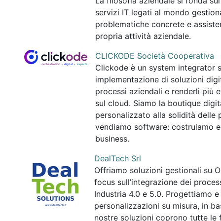
La filosofia aziendale si fonda s
servizi IT legati al mondo gestion
problematiche concrete e assistere 
propria attività aziendale.
CLICKODE Società Cooperativa
Clickode è un system integrator s
implementazione di soluzioni digit
processi aziendali e renderli più ef
sul cloud. Siamo la boutique digita
personalizzato alla solidità dell
vendiamo software: costruiamo ec
business.
DealTech Srl
Offriamo soluzioni gestionali su O
focus sull’integrazione dei process
Industria 4.0 e 5.0. Progettiamo 
personalizzazioni su misura, in ba
nostre soluzioni coprono tutte le f