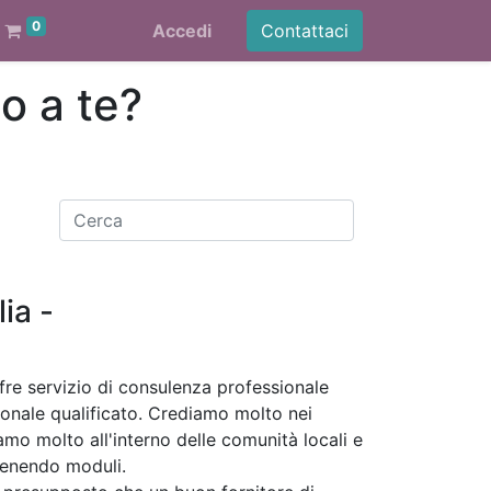
0
Accedi
Contattaci
o a te?
ia -
re servizio di consulenza professionale
nale qualificato. Crediamo molto nei
mo molto all'interno delle comunità locali e
tenendo moduli.