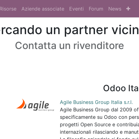
Risorse
Aziende associate
Eventi
Forum
News
ercando un partner vicin
Contatta un rivenditore
Odoo Ital
Agile Business Group Italia s.r.l.
Agile Business Group dal 2009 off
specificamente su Odoo con perso
progetti Open Source e contribuia
internazionali rilasciando e manu