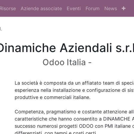
Risorse
Aziende associate
Eventi
Forum
News
.
Dinamiche Aziendali s.r.l
Odoo Italia -
La società è composta da un affiatato team di specia
esperienza nella installazione e configurazione di sis
produttive e commerciali italiane.
Competenza, pragmatismo e costante attenzione alle
caratteristiche che hanno consentito a DINAMICHE 
successo numerosi progetti ODOO con PMI italiane op
differenziati, con tempi e costi certi.