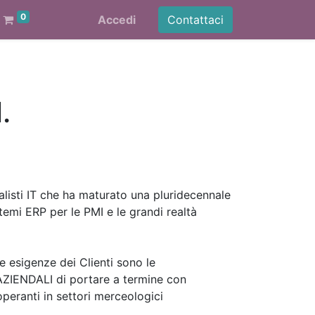
0
Accedi
Contattaci
.
listi IT che ha maturato una pluridecennale
temi ERP per le PMI e le grandi realtà
 esigenze dei Clienti sono le
AZIENDALI di portare a termine con
eranti in settori merceologici