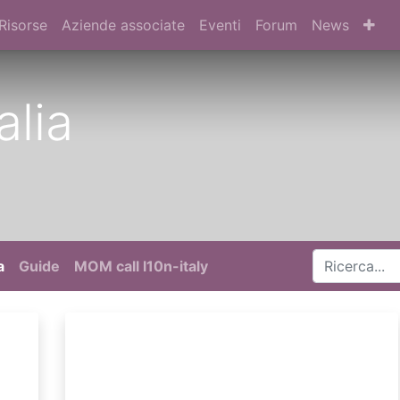
Risorse
Aziende associate
Eventi
Forum
News
alia
a
Guide
MOM call l10n-italy