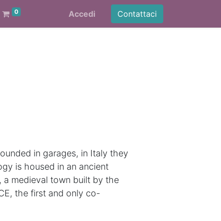
0
Accedi
Contattaci
founded in garages, in Italy they
ogy is housed in an ancient
o, a medieval town built by the
E, the first and only co-