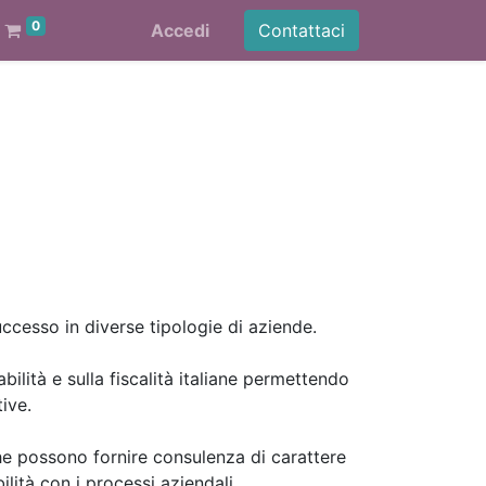
0
Accedi
Contattaci
ccesso in diverse tipologie di aziende.
bilità e sulla fiscalità italiane permettendo
ive.
he possono fornire consulenza di carattere
ilità con i processi aziendali.