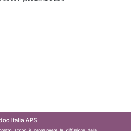
doo Italia APS
 nostro scopo è promuovere la diffusione della