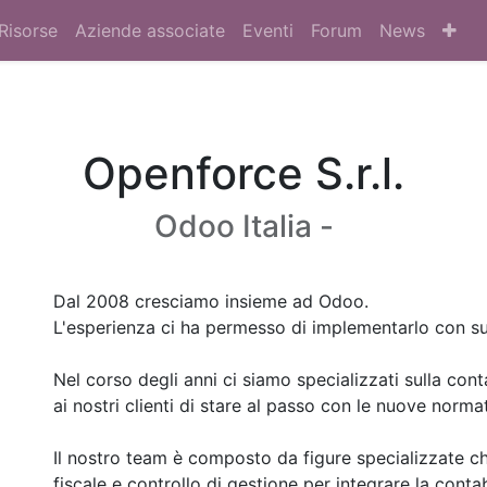
Risorse
Aziende associate
Eventi
Forum
News
Openforce S.r.l.
Odoo Italia -
Dal 2008 cresciamo insieme ad Odoo.
L'esperienza ci ha permesso di implementarlo con su
Nel corso degli anni ci siamo specializzati sulla conta
ai nostri clienti di stare al passo con le nuove normat
Il nostro team è composto da figure specializzate c
fiscale e controllo di gestione per integrare la contab