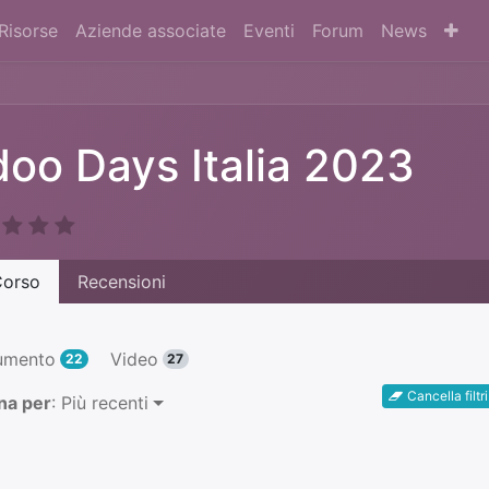
Risorse
Aziende associate
Eventi
Forum
News
oo Days Italia 2023
orso
Recensioni
umento
Video
22
27
Cancella filtri
na per
: Più recenti