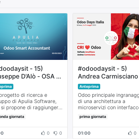
e
doodaysit - 15)
#odoodaysit - 5)
useppe D'Alò - OSA -
Andrea Carmisciano
oo Smart Accountant
Raffaele Amalfitano 
eprima
Anteprima
Croce Rossa perde l
progetto di ricerca e
Odoo principale ingranag
testa per Odoo rev.2
luppo di Apulia Software,
di una architettura a
 si propone di raggiungere
microservizi con interfacc
mbita copertura funzionale
custom react e flutter.
onda giornata
prima giornata
tabile fiscale che meritano
Approfondimento tecnico
aziende che usano Odoo ed
della soluzione Odoo e Li
lativi consulenti.
Demo.
00
0
0
01:00
0