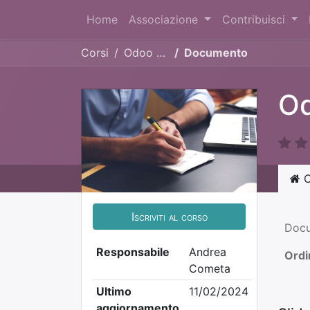
Home
Associazione
Contribuisci
Corsi
Odoo Days Italia 2023
Documento
Od
C
Iscriviti al corso
Doc
Responsabile
Andrea
Ordi
Cometa
Ultimo
11/02/2024
aggiornamento