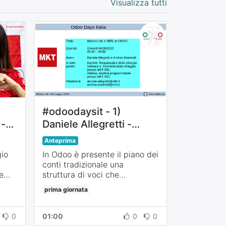
Visualizza tutti
#odoodaysit - 1)
 -
Daniele Allegretti -
-
Bilancio UE e XBRL in
Anteprima
a
ODOO
gio
In Odoo è presente il piano dei
conti tradizionale una
e
struttura di voci che
descrivano il Bilancio UE a cui
prima giornata
associare le voci del piano dei
ve
conti tradizionale. Il modulo
"Bilancio UE" consente di
0
01:00
0
0
generare un bilancio