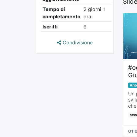
Slid
Tempo di
2 giorni 1
completamento
ora
Iscritti
9
Condivisione
#o
Gi
Od
Ant
Un 
svi
che
l'a
sec
con
le 
i re
01: