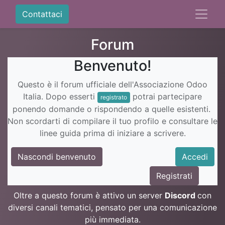
Contattaci
Forum
Benvenuto!
Questo è il forum ufficiale dell'Associazione Odoo
Italia. Dopo esserti
potrai partecipare
registrato
ponendo domande o rispondendo a quelle esistenti.
Non scordarti di compilare il tuo profilo e consultare le
linee guida prima di iniziare a scrivere.
Nascondi benvenuto
Accedi
Registrati
Oltre a questo forum è attivo un server
Discord
con
diversi canali tematici, pensato per una comunicazione
più immediata.