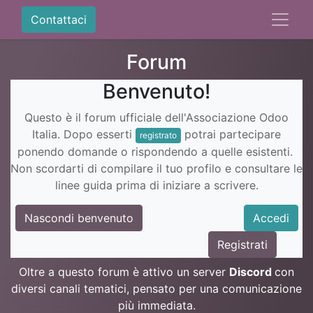
Contattaci
Forum
Benvenuto!
Questo è il forum ufficiale dell'Associazione Odoo
Italia. Dopo esserti
potrai partecipare
registrato
ponendo domande o rispondendo a quelle esistenti.
Non scordarti di compilare il tuo profilo e consultare le
linee guida prima di iniziare a scrivere.
Nascondi benvenuto
Accedi
Registrati
Oltre a questo forum è attivo un server
Discord
con
diversi canali tematici, pensato per una comunicazione
più immediata.