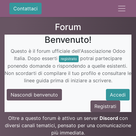
Contattaci
Forum
Benvenuto!
Questo è il forum ufficiale dell'Associazione Odoo
Italia. Dopo esserti
potrai partecipare
registrato
ponendo domande o rispondendo a quelle esistenti.
Non scordarti di compilare il tuo profilo e consultare le
linee guida prima di iniziare a scrivere.
Nascondi benvenuto
Accedi
Registrati
Oltre a questo forum è attivo un server
Discord
con
diversi canali tematici, pensato per una comunicazione
più immediata.