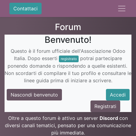
Contattaci
Forum
Benvenuto!
Questo è il forum ufficiale dell'Associazione Odoo
Italia. Dopo esserti
potrai partecipare
registrato
ponendo domande o rispondendo a quelle esistenti.
Non scordarti di compilare il tuo profilo e consultare le
linee guida prima di iniziare a scrivere.
Nascondi benvenuto
Accedi
Registrati
Oltre a questo forum è attivo un server
Discord
con
diversi canali tematici, pensato per una comunicazione
più immediata.