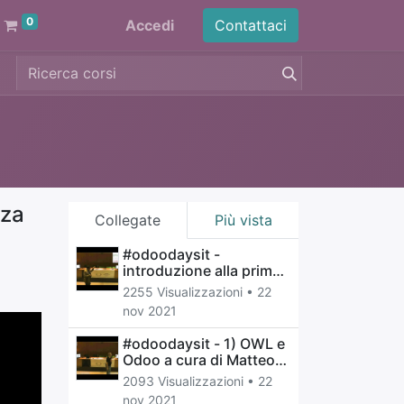
0
Accedi
Contattaci
nza
Collegate
Più vista
#odoodaysit -
introduzione alla prima
giornata a cura di
2255 Visualizzazioni •
22
Andrea Cometa
nov 2021
#odoodaysit - 1) OWL e
Odoo a cura di Matteo
Piciucchi - video
2093 Visualizzazioni •
22
nov 2021