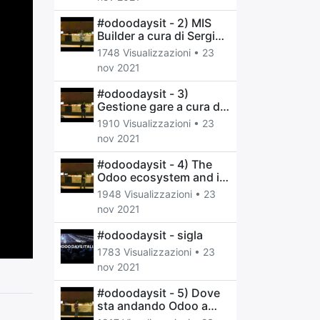
#odoodaysit - 2) MIS
Builder a cura di Sergio
Corato
1748 Visualizzazioni •
23
nov 2021
#odoodaysit - 3)
Gestione gare a cura di
Alessandro Camilli
1910 Visualizzazioni •
23
nov 2021
#odoodaysit - 4) The
Odoo ecosystem and in
which place I can fit a
1948 Visualizzazioni •
23
cura di Pedro M. R.
nov 2021
Baeza
#odoodaysit - sigla
1783 Visualizzazioni •
23
nov 2021
#odoodaysit - 5) Dove
sta andando Odoo a
cura di Davide Speranza