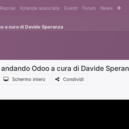
Risorse
Aziende associate
Eventi
Forum
News
o a cura di Davide Speranza
a andando Odoo a cura di Davide Spera
Schermo intero
Condividi