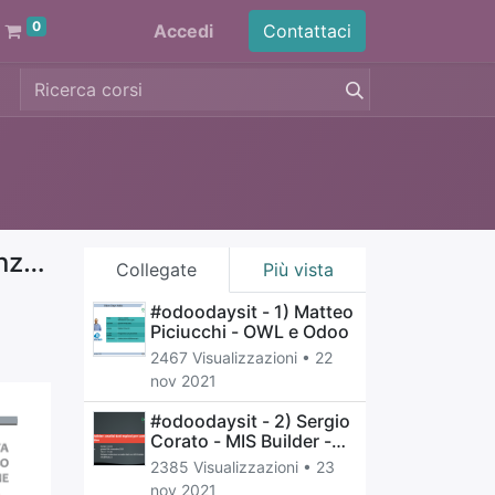
0
Accedi
Contattaci
#odoodaysit - 8) Giovanni Riefoli di Plus Innovation ci parla di finanziamento e PNRR
Collegate
Più vista
#odoodaysit - 1) Matteo
Piciucchi - OWL e Odoo
2467 Visualizzazioni •
22
nov 2021
#odoodaysit - 2) Sergio
Corato - MIS Builder -
Analisi dati analitici
2385 Visualizzazioni •
23
nov 2021