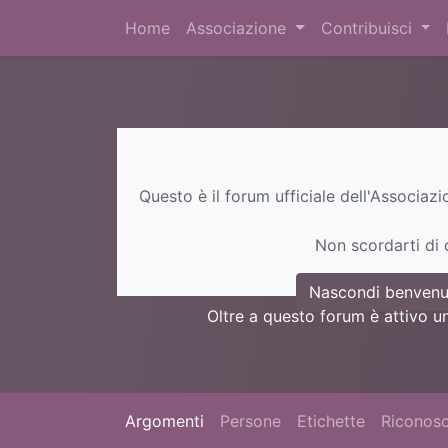
Home
Associazione
Contribuisci
Questo è il forum ufficiale dell'Associaz
Non scordarti di c
Nascondi benvenu
Oltre a questo forum è attivo u
Argomenti
Persone
Etichette
Riconosc