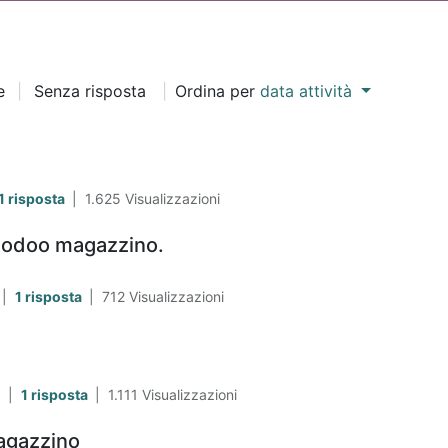
e
|
Senza risposta
|
Ordina per
data attività
1 risposta
|
1.625
Visualizzazioni
e odoo magazzino.
|
1 risposta
|
712
Visualizzazioni
|
1 risposta
|
1.111
Visualizzazioni
Magazzino