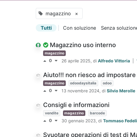
magazzino
×
Tutti
|
Con soluzione
Senza soluzion
Magazzino uso interno
magazzino
0
26 aprile 2025
, di
Alfredo Vittoria
|
Aiuto!!! non riesco ad impostar
magazzino
odoodaysitalia
odoo
0
13 novembre 2024
, di
Silvio Merolle
Consigli e informazioni
vendite
magazzino
barcode
0
30 gennaio 2023
, di
Tommaso Fedeli
Svuotare operazioni di test di 