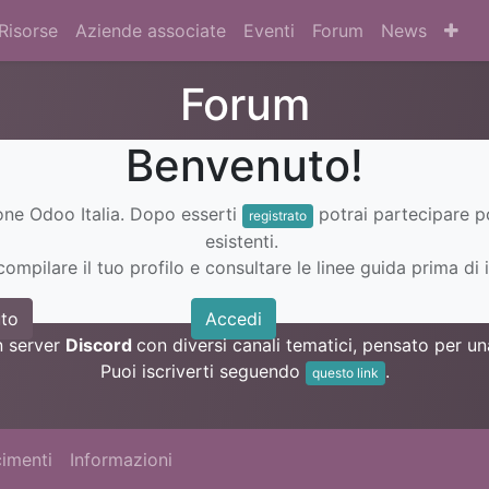
Risorse
Aziende associate
Eventi
Forum
News
Forum
Benvenuto!
ione Odoo Italia. Dopo esserti
potrai partecipare 
registrato
esistenti.
ompilare il tuo profilo e consultare le linee guida prima di i
to
Accedi
n server
Discord
con diversi canali tematici, pensato per 
Puoi iscriverti seguendo
.
questo link
imenti
Informazioni