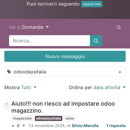
Puoi iscriverti seguendo
.
questo link
Vai a:
Domanda
Nuovo messaggio
odoodaysitalia
×
Mostra
Tutti
Ordina per
data attività
Aiuto!!! non riesco ad impostare odoo
magazzino.
magazzino
odoodaysitalia
odoo
0
13 novembre 2024
, di
Silvio Merolle
1 risposta