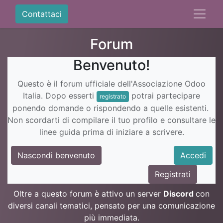
Contattaci
Forum
Benvenuto!
Questo è il forum ufficiale dell'Associazione Odoo
Italia. Dopo esserti
potrai partecipare
registrato
ponendo domande o rispondendo a quelle esistenti.
Non scordarti di compilare il tuo profilo e consultare le
linee guida prima di iniziare a scrivere.
Nascondi benvenuto
Accedi
Registrati
Oltre a questo forum è attivo un server
Discord
con
diversi canali tematici, pensato per una comunicazione
più immediata.