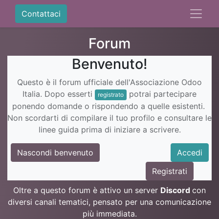
Contattaci
Forum
Benvenuto!
Questo è il forum ufficiale dell'Associazione Odoo
Italia. Dopo esserti
potrai partecipare
registrato
ponendo domande o rispondendo a quelle esistenti.
Non scordarti di compilare il tuo profilo e consultare le
linee guida prima di iniziare a scrivere.
Nascondi benvenuto
Accedi
Registrati
Oltre a questo forum è attivo un server
Discord
con
diversi canali tematici, pensato per una comunicazione
più immediata.