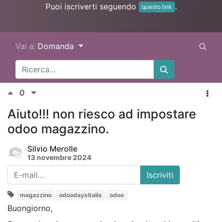
Puoi iscriverti seguendo
.
questo link
Vai a:
Domanda
0
Aiuto!!! non riesco ad impostare
odoo magazzino.
Silvio Merolle
13 novembre 2024
Iscriviti
magazzino
odoodaysitalia
odoo
Buongiorno,