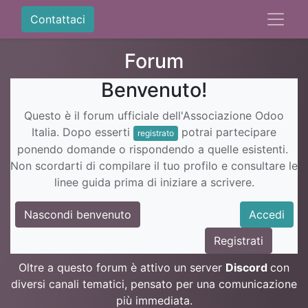
Contattaci
Forum
Benvenuto!
Questo è il forum ufficiale dell'Associazione Odoo
Italia. Dopo esserti
potrai partecipare
registrato
ponendo domande o rispondendo a quelle esistenti.
Non scordarti di compilare il tuo profilo e consultare le
linee guida prima di iniziare a scrivere.
Nascondi benvenuto
Accedi
Registrati
Oltre a questo forum è attivo un server
Discord
con
diversi canali tematici, pensato per una comunicazione
più immediata.