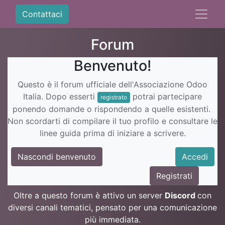
Contattaci
Forum
Benvenuto!
Questo è il forum ufficiale dell'Associazione Odoo
Italia. Dopo esserti
potrai partecipare
registrato
ponendo domande o rispondendo a quelle esistenti.
Non scordarti di compilare il tuo profilo e consultare le
linee guida prima di iniziare a scrivere.
Nascondi benvenuto
Accedi
Registrati
Oltre a questo forum è attivo un server
Discord
con
diversi canali tematici, pensato per una comunicazione
più immediata.