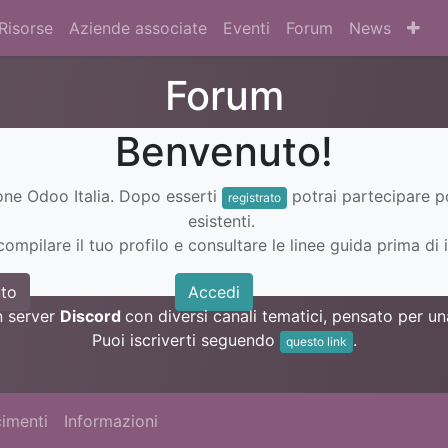
Risorse
Aziende associate
Eventi
Forum
News
Forum
Benvenuto!
ione Odoo Italia. Dopo esserti
potrai partecipare 
registrato
esistenti.
ompilare il tuo profilo e consultare le linee guida prima di i
to
Accedi
n server
Discord
con diversi canali tematici, pensato per 
Puoi iscriverti seguendo
.
questo link
imenti
Informazioni