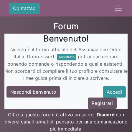
Contattaci
Forum
Benvenuto!
Questo è il forum ufficiale dell'Associazione Odoo
Italia. Dopo esserti
potrai partecipare
registrato
ponendo domande o rispondendo a quelle esistenti.
Non scordarti di compilare il tuo profilo e consultare le
linee guida prima di iniziare a scrivere.
Nascondi benvenuto
Accedi
Registrati
Oltre a questo forum è attivo un server
Discord
con
diversi canali tematici, pensato per una comunicazione
più immediata.