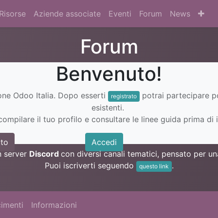
Risorse
Aziende associate
Eventi
Forum
News
Forum
Benvenuto!
ione Odoo Italia. Dopo esserti
potrai partecipare 
registrato
esistenti.
ompilare il tuo profilo e consultare le linee guida prima di i
to
Accedi
n server
Discord
con diversi canali tematici, pensato per 
Puoi iscriverti seguendo
.
questo link
imenti
Informazioni