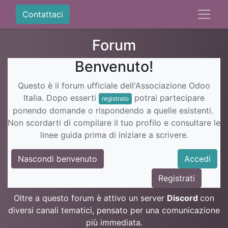
Contattaci
Forum
Benvenuto!
Questo è il forum ufficiale dell'Associazione Odoo
Italia. Dopo esserti
potrai partecipare
registrato
ponendo domande o rispondendo a quelle esistenti.
Non scordarti di compilare il tuo profilo e consultare le
linee guida prima di iniziare a scrivere.
Nascondi benvenuto
Accedi
Registrati
Oltre a questo forum è attivo un server
Discord
con
diversi canali tematici, pensato per una comunicazione
più immediata.