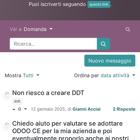
Puoi iscriverti seguendo
.
questo link
Vai a:
Domanda
Nuovo messaggio
Mostra
Tutti
Ordina per
data attività
Non riesco a creare DDT
ddt
0
12 gennaio 2025
, di
Gianni Acciai
2 Risposte
Chiedo aiuto per valutare se adottare
ODOO CE per la mia azienda e poi
eventualmente proporlo anche ai nostri