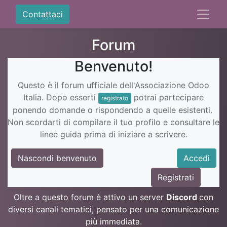
Contattaci
Forum
Benvenuto!
Questo è il forum ufficiale dell'Associazione Odoo
Italia. Dopo esserti
potrai partecipare
registrato
ponendo domande o rispondendo a quelle esistenti.
Non scordarti di compilare il tuo profilo e consultare le
linee guida prima di iniziare a scrivere.
Nascondi benvenuto
Accedi
Registrati
Oltre a questo forum è attivo un server
Discord
con
diversi canali tematici, pensato per una comunicazione
più immediata.