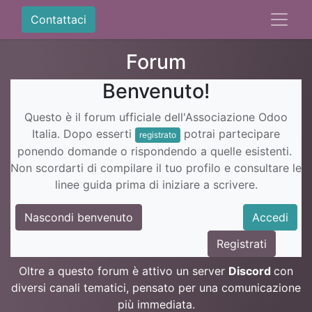
Contattaci
Forum
Benvenuto!
Questo è il forum ufficiale dell'Associazione Odoo
Italia. Dopo esserti
potrai partecipare
registrato
ponendo domande o rispondendo a quelle esistenti.
Non scordarti di compilare il tuo profilo e consultare le
linee guida prima di iniziare a scrivere.
Nascondi benvenuto
Accedi
Registrati
Oltre a questo forum è attivo un server
Discord
con
diversi canali tematici, pensato per una comunicazione
più immediata.