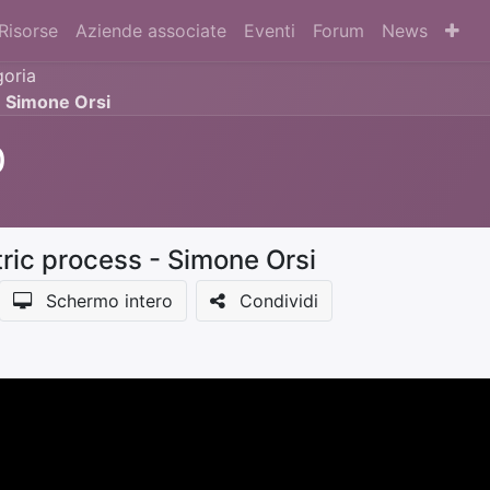
Risorse
Aziende associate
Eventi
Forum
News
oria
- Simone Orsi
0
ric process - Simone Orsi
Schermo intero
Condividi