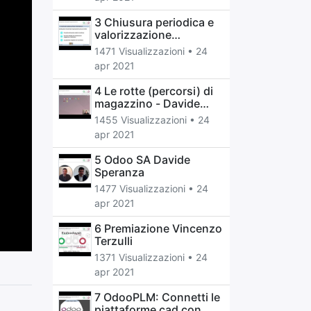
3 Chiusura periodica e
valorizzazione
magazzino - Marcelo
1471 Visualizzazioni •
24
Frare
apr 2021
4 Le rotte (percorsi) di
magazzino - Davide
Corio
1455 Visualizzazioni •
24
apr 2021
5 Odoo SA Davide
Speranza
1477 Visualizzazioni •
24
apr 2021
6 Premiazione Vincenzo
Terzulli
1371 Visualizzazioni •
24
apr 2021
7 OdooPLM: Connetti le
piattaforme cad con