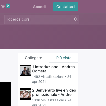
0
Accedi
Contattaci
Collegate
Più vista
1 Introduzione - Andrea
Cometa
1492 Visualizzazioni •
24
apr 2021
2 Benvenuto live e video
promozionale - Andrea
Cometa
1398 Visualizzazioni •
24
apr 2021