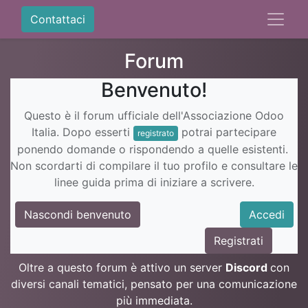
Contattaci
Forum
Benvenuto!
Questo è il forum ufficiale dell'Associazione Odoo
Italia. Dopo esserti
potrai partecipare
registrato
ponendo domande o rispondendo a quelle esistenti.
Non scordarti di compilare il tuo profilo e consultare le
linee guida prima di iniziare a scrivere.
Nascondi benvenuto
Accedi
Registrati
Oltre a questo forum è attivo un server
Discord
con
diversi canali tematici, pensato per una comunicazione
più immediata.