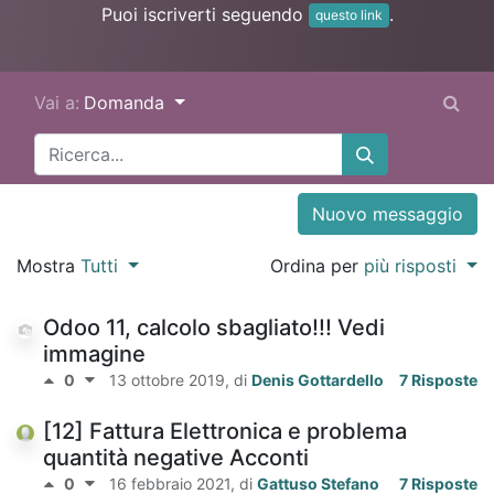
Puoi iscriverti seguendo
.
questo link
Vai a:
Domanda
Nuovo messaggio
Mostra
Tutti
Ordina per
più risposti
Odoo 11, calcolo sbagliato!!! Vedi
immagine
0
13 ottobre 2019
, di
Denis Gottardello
7 Risposte
[12] Fattura Elettronica e problema
quantità negative Acconti
0
16 febbraio 2021
, di
Gattuso Stefano
7 Risposte