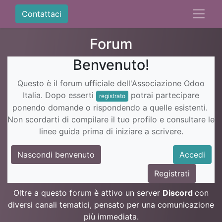
Contattaci
Forum
Benvenuto!
Questo è il forum ufficiale dell'Associazione Odoo
Italia. Dopo esserti
potrai partecipare
registrato
ponendo domande o rispondendo a quelle esistenti.
Non scordarti di compilare il tuo profilo e consultare le
linee guida prima di iniziare a scrivere.
Nascondi benvenuto
Accedi
Registrati
Oltre a questo forum è attivo un server
Discord
con
diversi canali tematici, pensato per una comunicazione
più immediata.