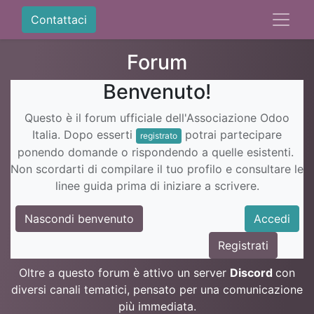
Contattaci
Forum
Benvenuto!
Questo è il forum ufficiale dell'Associazione Odoo
Italia. Dopo esserti
potrai partecipare
registrato
ponendo domande o rispondendo a quelle esistenti.
Non scordarti di compilare il tuo profilo e consultare le
linee guida prima di iniziare a scrivere.
Nascondi benvenuto
Accedi
Registrati
Oltre a questo forum è attivo un server
Discord
con
diversi canali tematici, pensato per una comunicazione
più immediata.