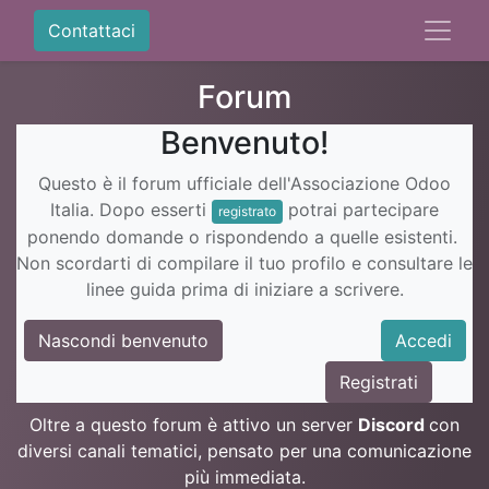
Contattaci
Forum
Benvenuto!
Questo è il forum ufficiale dell'Associazione Odoo
Italia. Dopo esserti
potrai partecipare
registrato
ponendo domande o rispondendo a quelle esistenti.
Non scordarti di compilare il tuo profilo e consultare le
linee guida prima di iniziare a scrivere.
Nascondi benvenuto
Accedi
Registrati
Oltre a questo forum è attivo un server
Discord
con
diversi canali tematici, pensato per una comunicazione
più immediata.