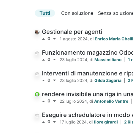
Tutti
|
Con soluzione
Senza soluzion
Gestionale per agenti
0
1 agosto 2024
, di
Enrico Maria Chell
Funzionamento magazzino Odoo
0
23 luglio 2024
, di
Massimiliano
|
1 
Interventi di manutenzione e ri
0
23 luglio 2024
, di
Gilda Zagaria
|
2 
rendere invisibile una riga in un
0
22 luglio 2024
, di
Antonello Ventre
|
Eseguire schedulatore in modo
0
17 luglio 2024
, di
fiore girardi
|
2 Ri