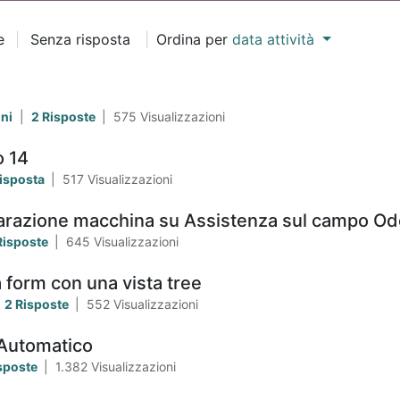
e
|
Senza risposta
|
Ordina per
data attività
ini
|
2 Risposte
|
575
Visualizzazioni
 14
risposta
|
517
Visualizzazioni
parazione macchina su Assistenza sul campo Od
Risposte
|
645
Visualizzazioni
a form con una vista tree
2 Risposte
|
552
Visualizzazioni
 Automatico
sposte
|
1.382
Visualizzazioni