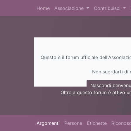
Home
Associazione
Contribuisci
Questo è il forum ufficiale dell'Associaz
Non scordarti di c
Nascondi benvenu
Oltre a questo forum è attivo u
Argomenti
Persone
Etichette
Riconosc