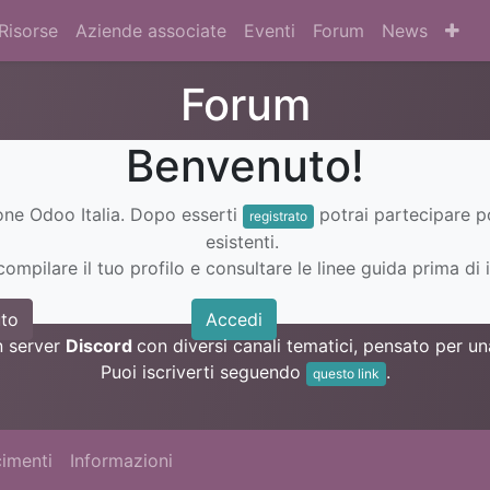
Risorse
Aziende associate
Eventi
Forum
News
Forum
Benvenuto!
ione Odoo Italia. Dopo esserti
potrai partecipare 
registrato
esistenti.
ompilare il tuo profilo e consultare le linee guida prima di i
to
Accedi
n server
Discord
con diversi canali tematici, pensato per 
Puoi iscriverti seguendo
.
questo link
imenti
Informazioni