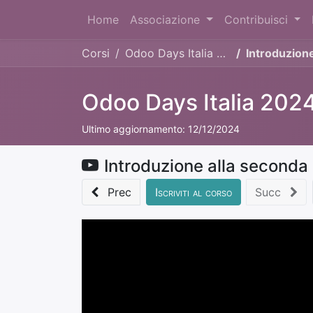
Home
Associazione
Contribuisci
Corsi
Odoo Days Italia 2024
Introduzione
Odoo Days Italia 202
Ultimo aggiornamento:
12/12/2024
Introduzione alla seconda
Prec
Iscriviti al corso
Succ