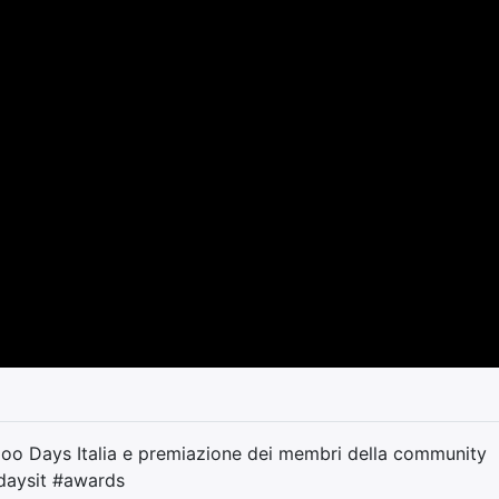
doo Days Italia e premiazione dei membri della community
odaysit #awards