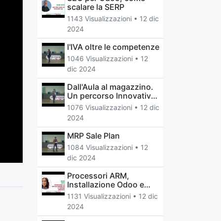
scalare la SERP
1143 Visualizzazioni •
12 dic
2024
l'IVA oltre le competenze
1046 Visualizzazioni •
12
dic 2024
Dall'Aula al magazzino.
Un percorso Innovativo
di apprendimento con
1076 Visualizzazioni •
12 dic
Odoo.
2024
MRP Sale Plan
1084 Visualizzazioni •
12
dic 2024
Processori ARM,
Installazione Odoo e
Risparmio Energetico
1131 Visualizzazioni •
12 dic
2024