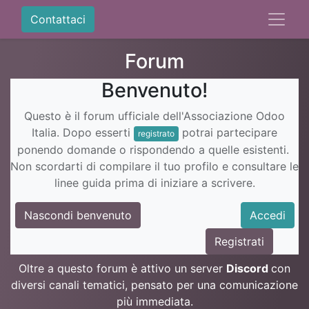
Contattaci
Forum
Benvenuto!
Questo è il forum ufficiale dell'Associazione Odoo
Italia. Dopo esserti
potrai partecipare
registrato
ponendo domande o rispondendo a quelle esistenti.
Non scordarti di compilare il tuo profilo e consultare le
linee guida prima di iniziare a scrivere.
Nascondi benvenuto
Accedi
Registrati
Oltre a questo forum è attivo un server
Discord
con
diversi canali tematici, pensato per una comunicazione
più immediata.