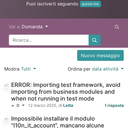
Puoi iscriverti seguendo
.
questo link
Vai a:
Domanda
Nuovo messaggio
Mostra
Tutti
Ordina per
data attività
ERROR: Importing test framework, avoid
importing from business modules and
when not running in test mode
0
12 marzo 2025
, di
Lotta
1 risposta
Impossibile installare il modulo
"l10n_it_account", mancano alcune