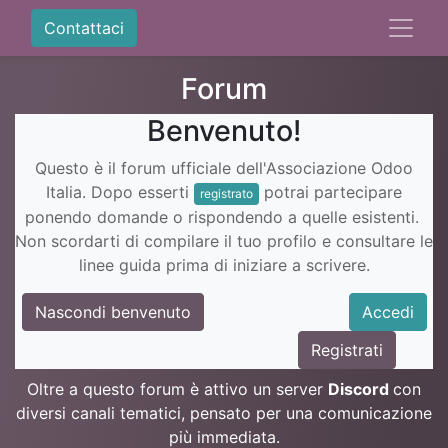
Contattaci
Forum
Benvenuto!
Questo è il forum ufficiale dell'Associazione Odoo
Italia. Dopo esserti
potrai partecipare
registrato
ponendo domande o rispondendo a quelle esistenti.
Non scordarti di compilare il tuo profilo e consultare le
linee guida prima di iniziare a scrivere.
Nascondi benvenuto
Accedi
Registrati
Oltre a questo forum è attivo un server
Discord
con
diversi canali tematici, pensato per una comunicazione
più immediata.