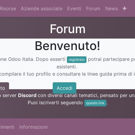
Risorse
Aziende associate
Eventi
Forum
News
Forum
Benvenuto!
ione Odoo Italia. Dopo esserti
potrai partecipare 
registrato
esistenti.
ompilare il tuo profilo e consultare le linee guida prima di i
to
Accedi
n server
Discord
con diversi canali tematici, pensato per 
Puoi iscriverti seguendo
.
questo link
imenti
Informazioni