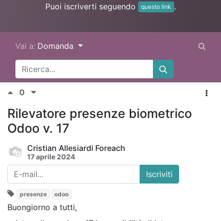
Puoi iscriverti seguendo
.
questo link
Vai a:
Domanda
0
Rilevatore presenze biometrico
Odoo v. 17
Cristian Allesiardi Foreach
17 aprile 2024
Iscriviti
presenze
odoo
Buongiorno a tutti,