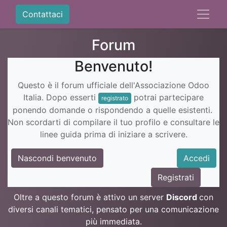
Contattaci
Forum
Benvenuto!
Questo è il forum ufficiale dell'Associazione Odoo
Italia. Dopo esserti
potrai partecipare
registrato
ponendo domande o rispondendo a quelle esistenti.
Non scordarti di compilare il tuo profilo e consultare le
linee guida prima di iniziare a scrivere.
Nascondi benvenuto
Accedi
Registrati
Oltre a questo forum è attivo un server
Discord
con
diversi canali tematici, pensato per una comunicazione
più immediata.