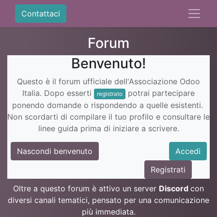
Contattaci
Forum
Benvenuto!
Questo è il forum ufficiale dell'Associazione Odoo
Italia. Dopo esserti
potrai partecipare
registrato
ponendo domande o rispondendo a quelle esistenti.
Non scordarti di compilare il tuo profilo e consultare le
linee guida prima di iniziare a scrivere.
Nascondi benvenuto
Accedi
Registrati
Oltre a questo forum è attivo un server
Discord
con
diversi canali tematici, pensato per una comunicazione
più immediata.