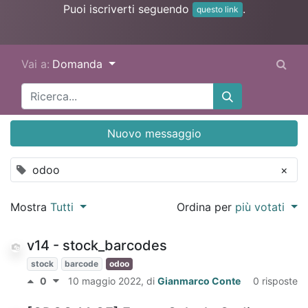
Puoi iscriverti seguendo
.
questo link
Vai a:
Domanda
Nuovo messaggio
odoo
×
Mostra
Tutti
Ordina per
più votati
v14 - stock_barcodes
stock
barcode
odoo
0
10 maggio 2022
, di
Gianmarco Conte
0 risposte