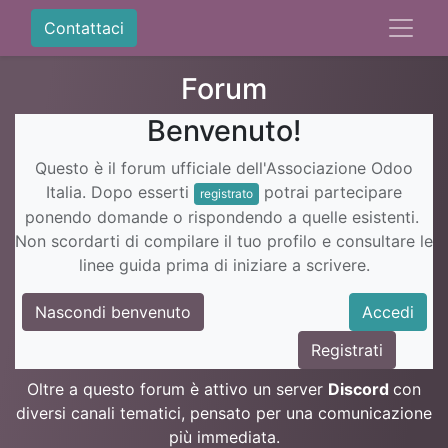
Contattaci
Forum
Benvenuto!
Questo è il forum ufficiale dell'Associazione Odoo
Italia. Dopo esserti
potrai partecipare
registrato
ponendo domande o rispondendo a quelle esistenti.
Non scordarti di compilare il tuo profilo e consultare le
linee guida prima di iniziare a scrivere.
Nascondi benvenuto
Accedi
Registrati
Oltre a questo forum è attivo un server
Discord
con
diversi canali tematici, pensato per una comunicazione
più immediata.