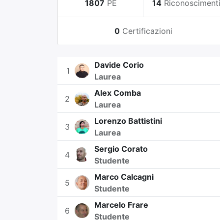
1807
PE
14
Riconosciment
0
Certificazioni
Davide Corio
1
Laurea
Alex Comba
2
Laurea
Lorenzo Battistini
3
Laurea
Sergio Corato
4
Studente
Marco Calcagni
5
Studente
Marcelo Frare
6
Studente