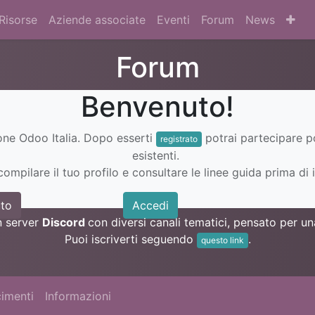
Risorse
Aziende associate
Eventi
Forum
News
Forum
Benvenuto!
ione Odoo Italia. Dopo esserti
potrai partecipare 
registrato
esistenti.
ompilare il tuo profilo e consultare le linee guida prima di i
to
Accedi
n server
Discord
con diversi canali tematici, pensato per 
Puoi iscriverti seguendo
.
questo link
imenti
Informazioni