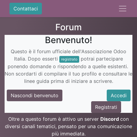
Contattaci
Forum
Benvenuto!
Questo è il forum ufficiale dell'Associazione Odoo
Italia. Dopo esserti
potrai partecipare
registrato
ponendo domande o rispondendo a quelle esistenti.
Non scordarti di compilare il tuo profilo e consultare le
linee guida prima di iniziare a scrivere.
Nascondi benvenuto
Accedi
Registrati
Oltre a questo forum è attivo un server
Discord
con
diversi canali tematici, pensato per una comunicazione
più immediata.