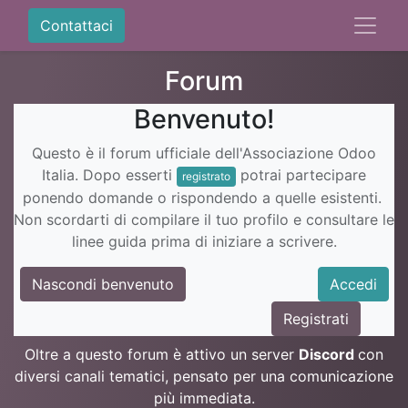
Contattaci
Forum
Benvenuto!
Questo è il forum ufficiale dell'Associazione Odoo
Italia. Dopo esserti
potrai partecipare
registrato
ponendo domande o rispondendo a quelle esistenti.
Non scordarti di compilare il tuo profilo e consultare le
linee guida prima di iniziare a scrivere.
Nascondi benvenuto
Accedi
Registrati
Oltre a questo forum è attivo un server
Discord
con
diversi canali tematici, pensato per una comunicazione
più immediata.