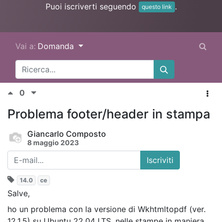
Puoi iscriverti seguendo
.
questo link
Vai a:
Domanda
0
Problema footer/header in stampa
Giancarlo Composto
8 maggio 2023
Iscriviti
14.0
ce
Salve,
ho un problema con la versione di Wkhtmltopdf (ver.
12.1.5) su Ubuntu 22.04 LTS, nelle stampe in maniera