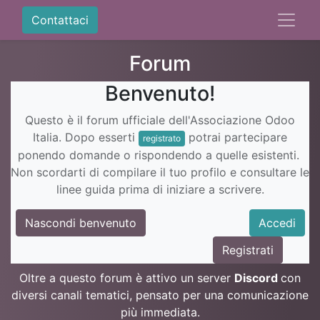
Contattaci
Forum
Benvenuto!
Questo è il forum ufficiale dell'Associazione Odoo
Italia. Dopo esserti
potrai partecipare
registrato
ponendo domande o rispondendo a quelle esistenti.
Non scordarti di compilare il tuo profilo e consultare le
linee guida prima di iniziare a scrivere.
Nascondi benvenuto
Accedi
Registrati
Oltre a questo forum è attivo un server
Discord
con
diversi canali tematici, pensato per una comunicazione
più immediata.