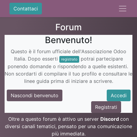
Contattaci
Forum
Benvenuto!
Questo è il forum ufficiale dell'Associazione Odoo
Italia. Dopo esserti
potrai partecipare
registrato
ponendo domande o rispondendo a quelle esistenti.
Non scordarti di compilare il tuo profilo e consultare le
linee guida prima di iniziare a scrivere.
Nascondi benvenuto
Accedi
Registrati
Oltre a questo forum è attivo un server
Discord
con
diversi canali tematici, pensato per una comunicazione
più immediata.