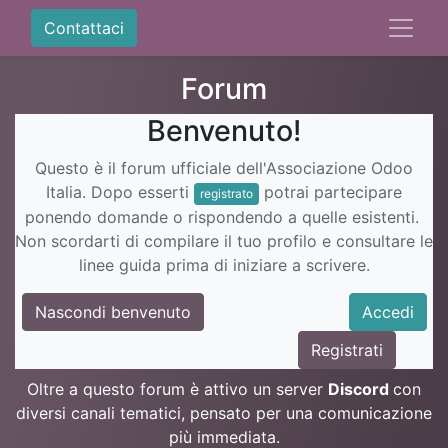
Contattaci
Forum
Benvenuto!
Questo è il forum ufficiale dell'Associazione Odoo
Italia. Dopo esserti
potrai partecipare
registrato
ponendo domande o rispondendo a quelle esistenti.
Non scordarti di compilare il tuo profilo e consultare le
linee guida prima di iniziare a scrivere.
Nascondi benvenuto
Accedi
Registrati
Oltre a questo forum è attivo un server
Discord
con
diversi canali tematici, pensato per una comunicazione
più immediata.