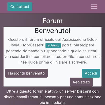
Contattaci
Forum
Benvenuto!
Questo è il forum ufficiale dell'Associazione Odoo
Italia. Dopo esserti
potrai partecipare
registrato
ponendo domande o rispondendo a quelle esistenti.
Non scordarti di compilare il tuo profilo e consultare le
linee guida prima di iniziare a scrivere.
Nascondi benvenuto
Accedi
Registrati
Oltre a questo forum è attivo un server
Discord
con
diversi canali tematici, pensato per una comunicazione
più immediata.