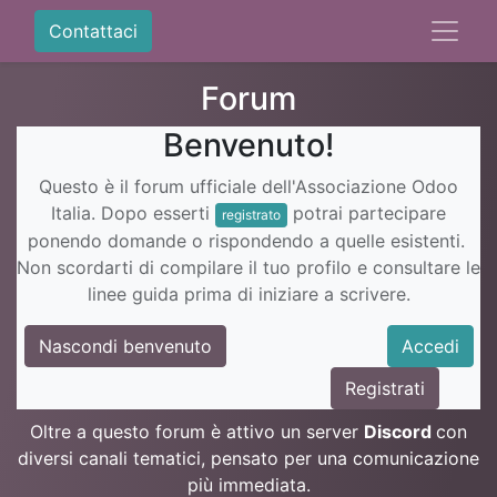
Contattaci
Forum
Benvenuto!
Questo è il forum ufficiale dell'Associazione Odoo
Italia. Dopo esserti
potrai partecipare
registrato
ponendo domande o rispondendo a quelle esistenti.
Non scordarti di compilare il tuo profilo e consultare le
linee guida prima di iniziare a scrivere.
Nascondi benvenuto
Accedi
Registrati
Oltre a questo forum è attivo un server
Discord
con
diversi canali tematici, pensato per una comunicazione
più immediata.