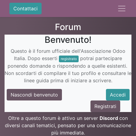
Contattaci
Forum
Benvenuto!
Questo è il forum ufficiale dell'Associazione Odoo
Italia. Dopo esserti
potrai partecipare
registrato
ponendo domande o rispondendo a quelle esistenti.
Non scordarti di compilare il tuo profilo e consultare le
linee guida prima di iniziare a scrivere.
Nascondi benvenuto
Accedi
Registrati
Oltre a questo forum è attivo un server
Discord
con
diversi canali tematici, pensato per una comunicazione
più immediata.